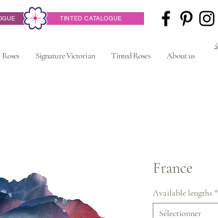
OGUE
TINTED CATALOGUE
 Roses
Signature Victorian
Tinted Roses
About us
France
Available lengths
*
Sélectionner