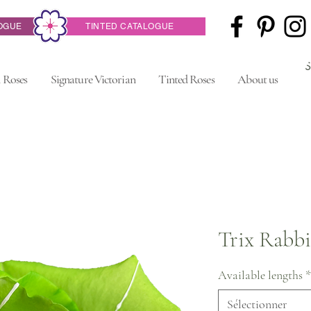
OGUE
TINTED CATALOGUE
 Roses
Signature Victorian
Tinted Roses
About us
Trix Rabbi
Available lengths
*
Sélectionner